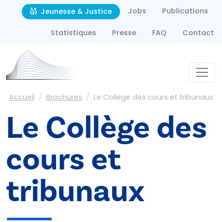
Second navigation
Aller au contenu principal
Jobs
Publications
Jeunesse & Justice
Statistiques
Presse
FAQ
Contact
Fil d'Ariane
Accueil
Brochures
Le Collège des cours et tribunaux
Le Collège des
cours et
tribunaux