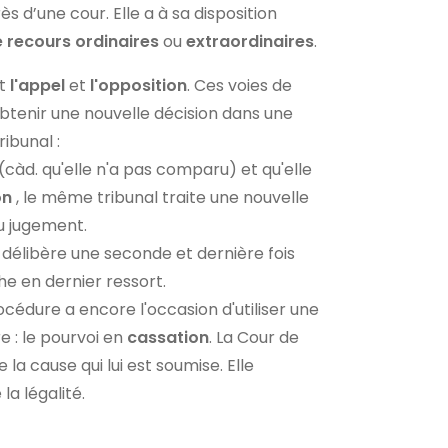
ès d’une cour. Elle a à sa disposition
e recours
ordinaires
ou
extraordinaires
.
nt
l'appel
et
l'opposition
. Ces voies de
btenir une nouvelle décision dans une
ribunal :
 (càd. qu'elle n'a pas comparu) et qu'elle
on
, le même tribunal traite une nouvelle
au jugement.
t délibère une seconde et dernière fois
che en dernier ressort.
rocédure a encore l'occasion d'utiliser une
e : le pourvoi en
cassation
. La Cour de
 la cause qui lui est soumise. Elle
a légalité.