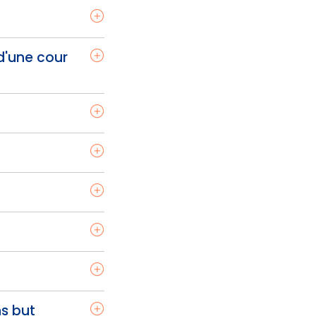
d'une cour
ns but