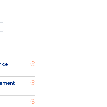
r ce
tement