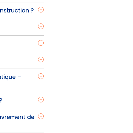
nstruction ?
stique –
?
ouvrement de