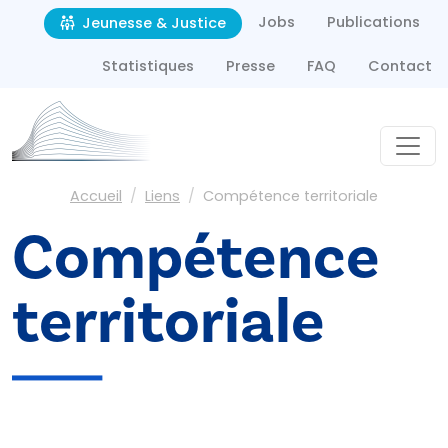
Second navigation
Aller au contenu principal
Jobs
Publications
Jeunesse & Justice
Statistiques
Presse
FAQ
Contact
Fil d'Ariane
Accueil
Liens
Compétence territoriale
Compétence
territoriale