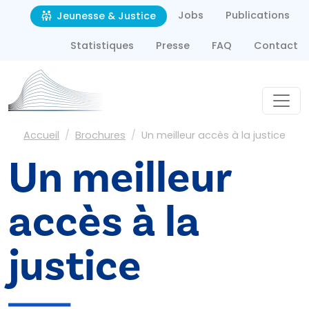
Second navigation
Aller au contenu principal
Jobs
Publications
Jeunesse & Justice
Statistiques
Presse
FAQ
Contact
Fil d'Ariane
Accueil
Brochures
Un meilleur accès à la justice
Un meilleur
accès à la
justice