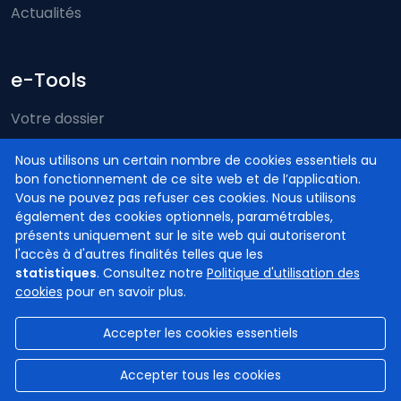
Actualités
e-Tools
Votre dossier
Just-on-web
Nous utilisons un certain nombre de cookies essentiels au
bon fonctionnement de ce site web et de l’application.
e-Deposit
Vous ne pouvez pas refuser ces cookies. Nous utilisons
Compétence territoriale
également des cookies optionnels, paramétrables,
présents uniquement sur le site web qui autoriseront
l'accès à d'autres finalités telles que les
statistiques
. Consultez notre
Politique d'utilisation des
cookies
pour en savoir plus.
Accepter les cookies essentiels
© Cours et tribunaux de Belgique
2026
Disclaimer
Confidentialité
Gestion des cookies
Accepter tous les cookies
Accessibilité