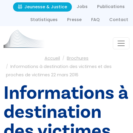
Second navigation
Aller au contenu principal
Jobs
Publications
Jeunesse & Justice
Statistiques
Presse
FAQ
Contact
Fil d'Ariane
Accueil
Brochures
Informations à destination des victimes et des
proches de victimes 22 mars 2016
Informations à
destination
des victimes