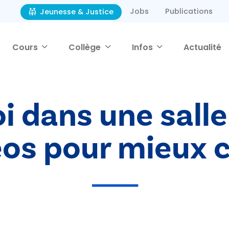
Jobs
Publications
Jeunesse & Justice
Cours
Collège
Infos
Actualité
oi dans une sall
éos pour mieux