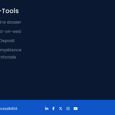
-Tools
tre dossier
st-on-web
Deposit
mpétence
ritoriale
cessibilité