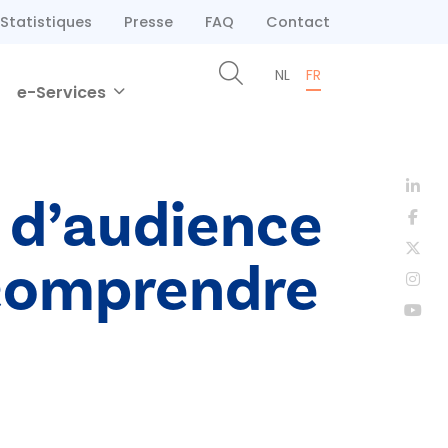
Statistiques
Presse
FAQ
Contact
NL
FR
e-Services
e d’audience
 comprendre