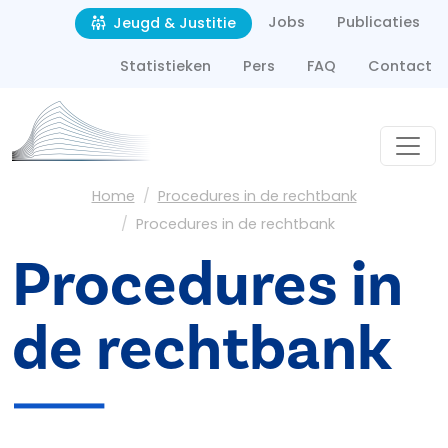
Second navigation
Overslaan en naar de inhoud gaan
Jobs
Publicaties
Jeugd & Justitie
Statistieken
Pers
FAQ
Contact
Kruimelpad
Home
Procedures in de rechtbank
Procedures in de rechtbank
Procedures in
de rechtbank