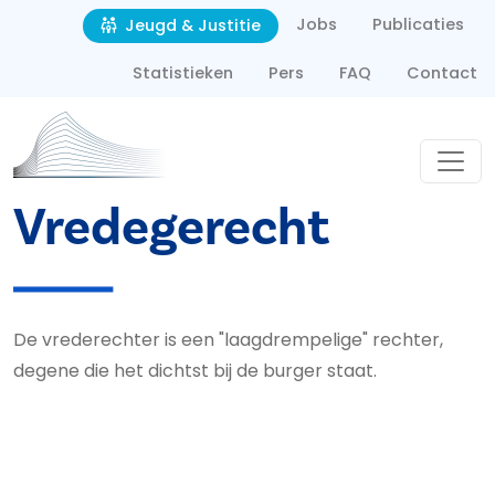
Second navigation
Overslaan en naar de inhoud gaan
Jobs
Publicaties
Jeugd & Justitie
Statistieken
Pers
FAQ
Contact
Vredegerecht
De vrederechter is een "laagdrempelige" rechter,
degene die het dichtst bij de burger staat.