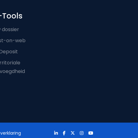
-Tools
 dossier
st-on-web
Deposit
ritoriale
voegdheid
verklaring