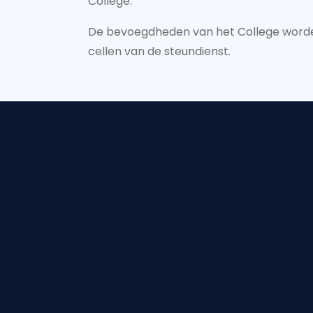
College.
De bevoegdheden van het College worden
cellen van de steundienst.