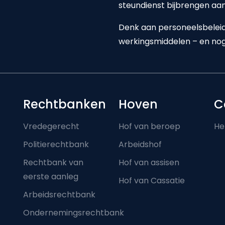
steundienst bijbrengen aan 
Denk aan personeelsbeleid,
werkingsmiddelen – en nog
Footer-menu
Rechtbanken
Hoven
C
Vredegerecht
Hof van beroep
He
Politierechtbank
Arbeidshof
Rechtbank van
Hof van assisen
eerste aanleg
Hof van Cassatie
Arbeidsrechtbank
Ondernemingsrechtbank