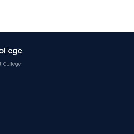
ollege
t College