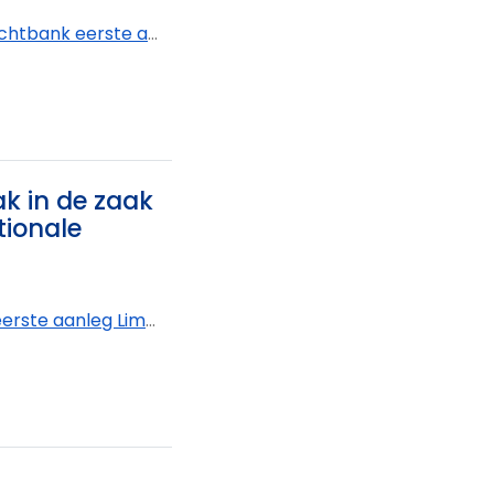
k eerste aanleg Oost-Vlaanderen - afdeling Oudenaarde
ak in de zaak
tionale
imburg - afdeling Tongeren-Borgloon