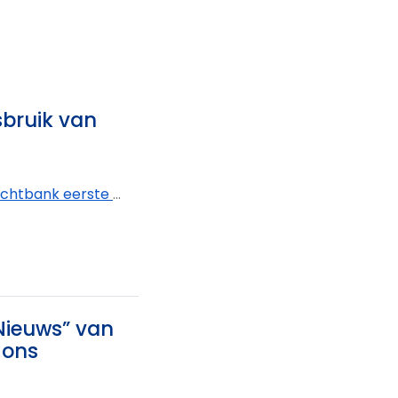
sbruik van
k eerste aanleg West-Vlaanderen - afdeling Kortrijk
 Nieuws” van
 ons