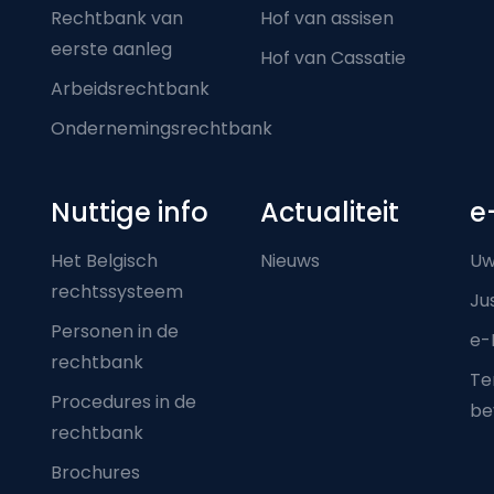
Rechtbank van
Hof van assisen
eerste aanleg
Hof van Cassatie
Arbeidsrechtbank
Ondernemingsrechtbank
Nuttige info
Actualiteit
e
Het Belgisch
Nieuws
Uw
rechtssysteem
Ju
Personen in de
e-
rechtbank
Ter
Procedures in de
be
rechtbank
Brochures