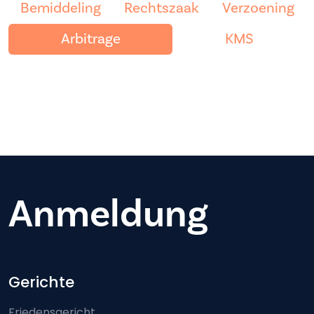
Bemiddeling
Rechtszaak
Verzoening
Arbitrage
KMS
Anmeldung
Footer-menu
Gerichte
Friedensgericht