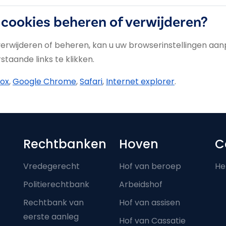
 cookies beheren of verwijderen?
 verwijderen of beheren, kan u uw browserinstellingen aa
taande links te klikken.
fox
,
Google Chrome
,
Safari
,
Internet explorer
.
Footer-menu
Rechtbanken
Hoven
C
Vredegerecht
Hof van beroep
He
Politierechtbank
Arbeidshof
Rechtbank van
Hof van assisen
eerste aanleg
Hof van Cassatie