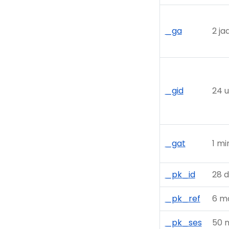
_ga
2 ja
_gid
24 u
_gat
1 mi
_pk_id
28 
_pk_ref
6 m
_pk_ses
50 