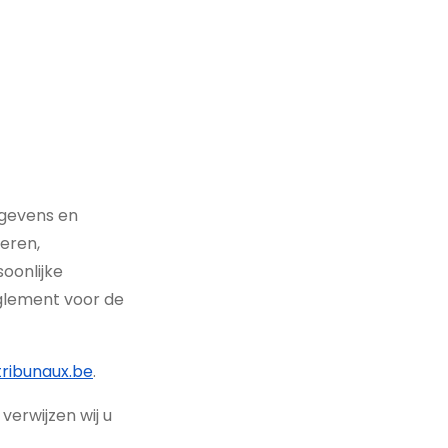
egevens en
ceren,
oonlijke
lement voor de
ribunaux.be
.
erwijzen wij u