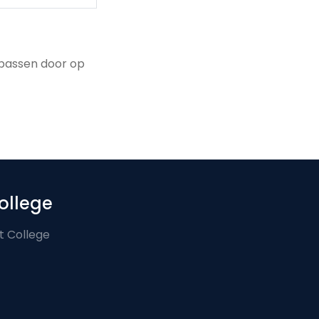
npassen door op
ollege
t College