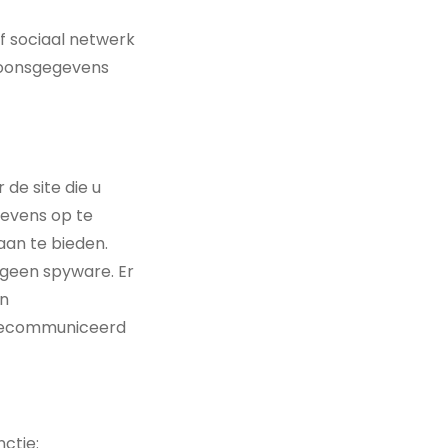
of sociaal netwerk
rsoonsgegevens
de site die u
gevens op te
aan te bieden.
s geen spyware. Er
an
 gecommuniceerd
ctie: