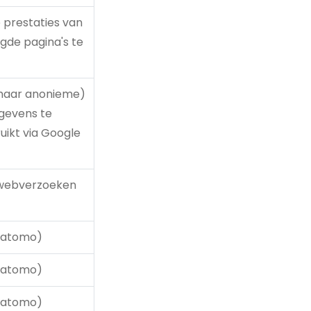
 prestaties van
gde pagina's te
(maar anonieme)
egevens te
uikt via Google
 webverzoeken
(Matomo)
(Matomo)
(Matomo)