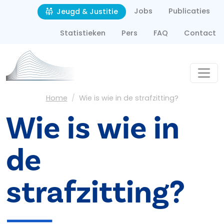
Second navigation
Overslaan en naar de inhoud gaan
Jobs
Publicaties
Jeugd & Justitie
Statistieken
Pers
FAQ
Contact
Kruimelpad
Home
Wie is wie in de strafzitting?
Wie is wie in
de
strafzitting?