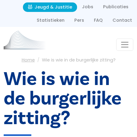
Second navigation
Overslaan en naar de inhoud gaan
Jobs
Publicaties
Jeugd & Justitie
Statistieken
Pers
FAQ
Contact
Kruimelpad
Home
Wie is wie in de burgerlijke zitting?
Wie is wie in
de burgerlijke
zitting?