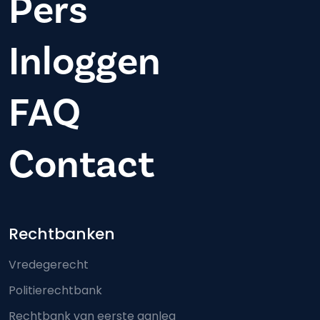
Pers
Inloggen
FAQ
Contact
Footer-menu
Rechtbanken
Vredegerecht
Politierechtbank
Rechtbank van eerste aanleg