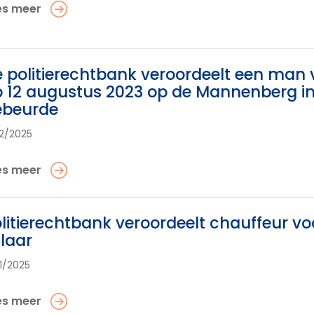
es meer
 politierechtbank veroordeelt een man 
 12 augustus 2023 op de Mannenberg i
ebeurde
12/2025
es meer
litierechtbank veroordeelt chauffeur vo
llaar
11/2025
es meer