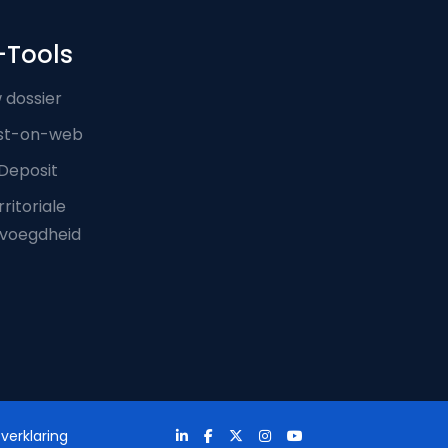
-Tools
 dossier
st-on-web
Deposit
ritoriale
voegdheid
verklaring