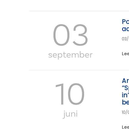
03
Po
aa
03/
september
Le
10
Ar
“S
in
be
juni
10/
Le