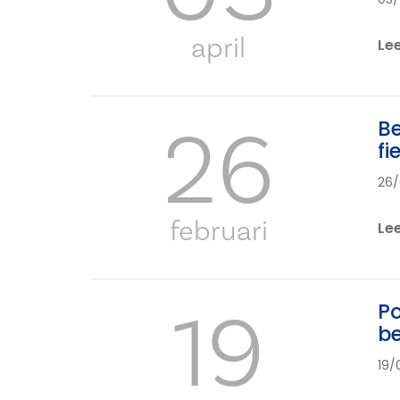
april
Le
26
Be
fi
26/
februari
Le
19
Po
be
19/