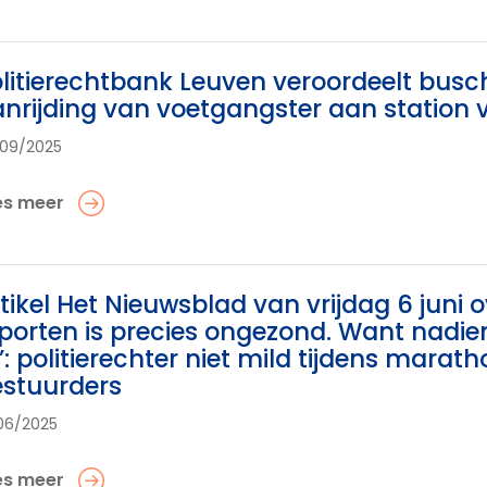
litierechtbank Leuven veroordeelt busch
nrijding van voetgangster aan station
09/2025
es meer
tikel Het Nieuwsblad van vrijdag 6 juni 
porten is precies ongezond. Want nadien
”: politierechter niet mild tijdens marat
stuurders
06/2025
es meer