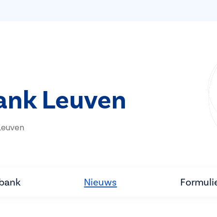
bank Leuven
Leuven
tbank
Nieuws
Formuli