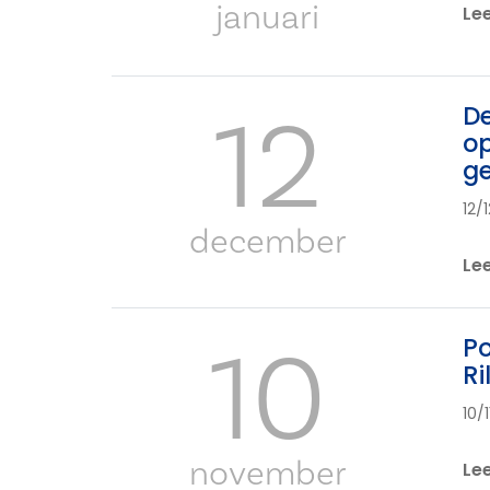
januari
Le
12
De
op
g
12/
december
Le
10
Po
Ri
10/
november
Le