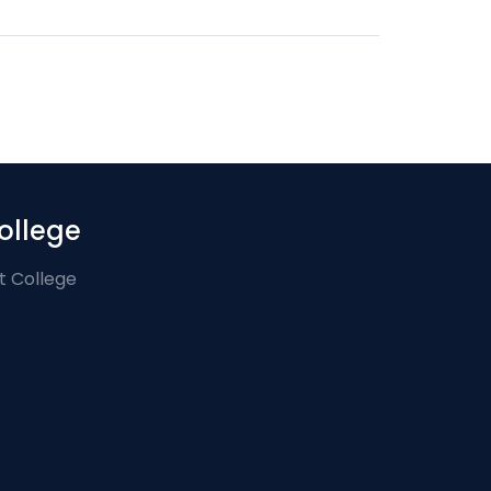
ollege
t College