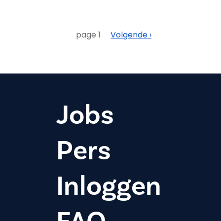
Paginering
Volgende
page 1
Volgende ›
Jobs
Pers
Inloggen