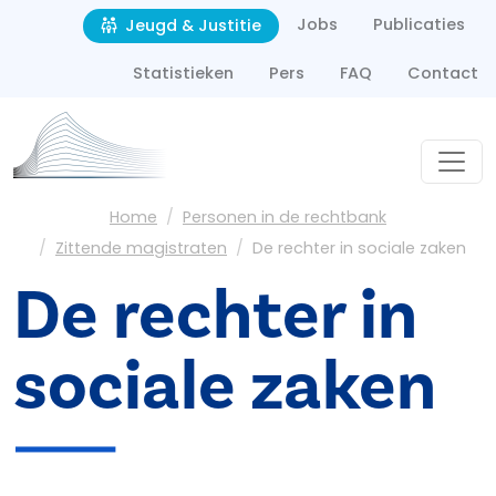
Second navigation
Overslaan en naar de inhoud gaan
Jobs
Publicaties
Jeugd & Justitie
Statistieken
Pers
FAQ
Contact
Kruimelpad
Home
Personen in de rechtbank
Zittende magistraten
De rechter in sociale zaken
De rechter in
sociale zaken