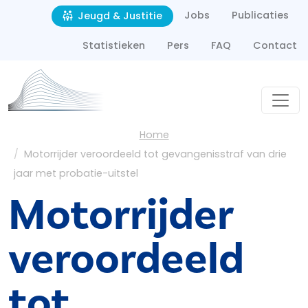
Second navigation
Overslaan en naar de inhoud gaan
Jobs
Publicaties
Jeugd & Justitie
Statistieken
Pers
FAQ
Contact
Kruimelpad
Home
Motorrijder veroordeeld tot gevangenisstraf van drie
jaar met probatie-uitstel
Motorrijder
veroordeeld
tot