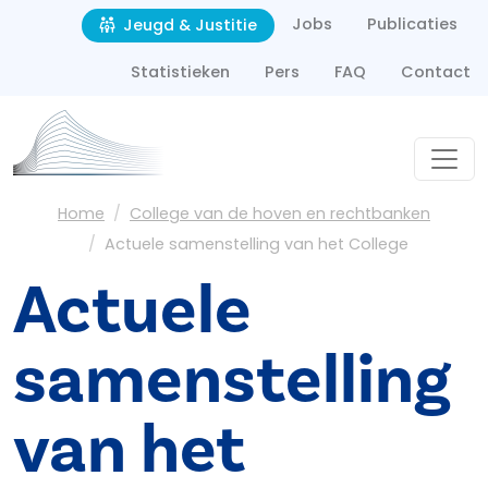
Second navigation
Overslaan en naar de inhoud gaan
Jobs
Publicaties
Jeugd & Justitie
Statistieken
Pers
FAQ
Contact
Kruimelpad
Home
College van de hoven en rechtbanken
Actuele samenstelling van het College
Actuele
samenstelling
van het