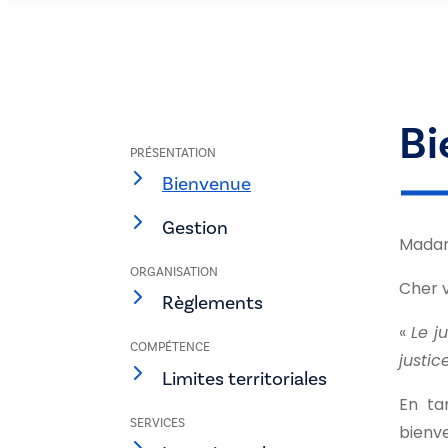
Bi
PRÉSENTATION
Bienvenue
Gestion
Madam
ORGANISATION
Cher v
Règlements
«
Le j
COMPÉTENCE
justic
Limites territoriales
En ta
SERVICES
bienve