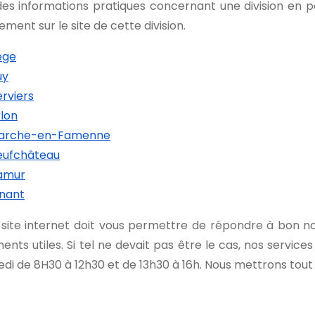
es informations pratiques concernant une division en par
ement sur le site de cette division.
ège
uy
rviers
lon
arche-en-Famenne
eufchâteau
amur
inant
 site internet doit vous permettre de répondre à bon n
nts utiles. Si tel ne devait pas être le cas, nos service
di de 8H30 à 12h30 et de 13h30 à 16h. Nous mettrons tou