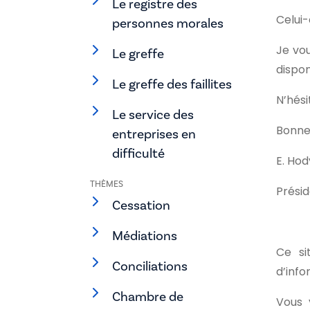
Le registre des
Celui-
personnes morales
Je vou
Le greffe
dispon
Le greffe des faillites
N’hés
Le service des
Bonne 
entreprises en
difficulté
E. Hod
THÈMES
Présid
Cessation
Médiations
Ce si
Conciliations
d’info
Chambre de
Vous 