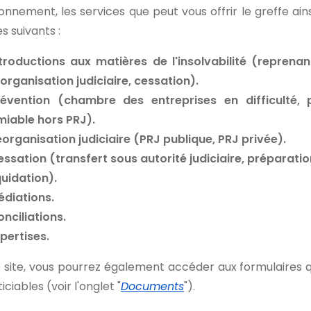
onnement, les services que peut vous offrir le greffe ain
 suivants :
troductions aux matières de l'insolvabilité (reprena
organisation judiciaire, cessation).
révention (chambre des entreprises en difficulté, 
miable hors PRJ).
organisation judiciaire (PRJ publique, PRJ privée).
ssation (transfert sous autorité judiciaire, préparation p
quidation).
édiations.
nciliations.
pertises.
e site, vous pourrez également accéder aux formulaires 
ticiables (voir l'onglet "
Documents
").