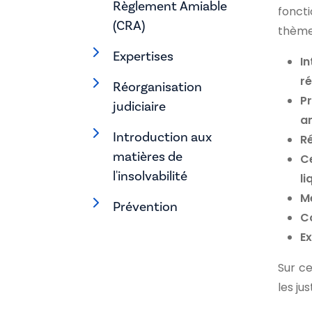
Règlement Amiable
foncti
(CRA)
thèmes
Expertises
In
ré
Réorganisation
P
judiciaire
a
Introduction aux
Ré
matières de
Ce
l'insolvabilité
li
M
Prévention
Co
Ex
Sur c
les jus