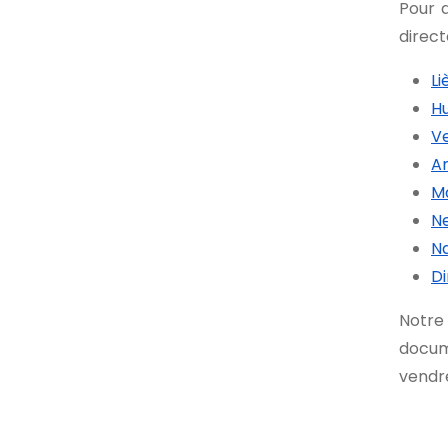
Pour d
direct
Li
H
Ve
Ar
M
N
N
D
Notre
docume
vendre