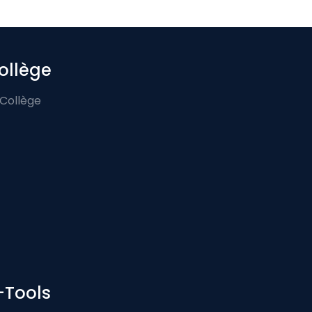
ollège
 Collège
-Tools