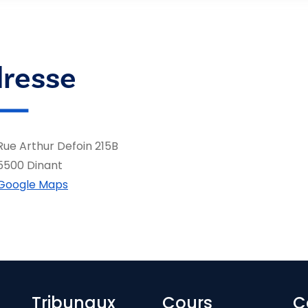
resse
Rue Arthur Defoin 215B
5500 Dinant
Google Maps
Tribunaux
Cours
C