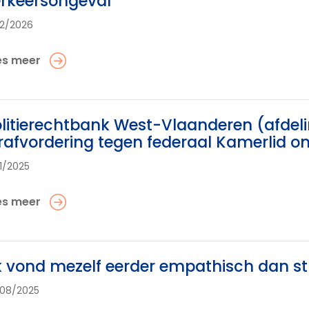
rkeersongeval
02/2026
es meer
litierechtbank West-Vlaanderen (afdeli
rafvordering tegen federaal Kamerlid on
11/2025
es meer
k vond mezelf eerder empathisch dan st
08/2025