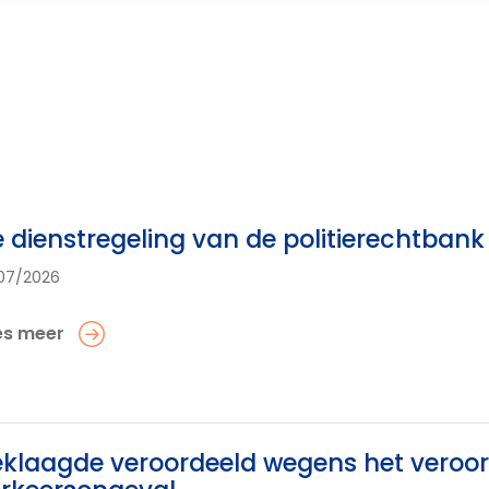
 dienstregeling van de politierechtba
07/2026
es meer
klaagde veroordeeld wegens het veroor