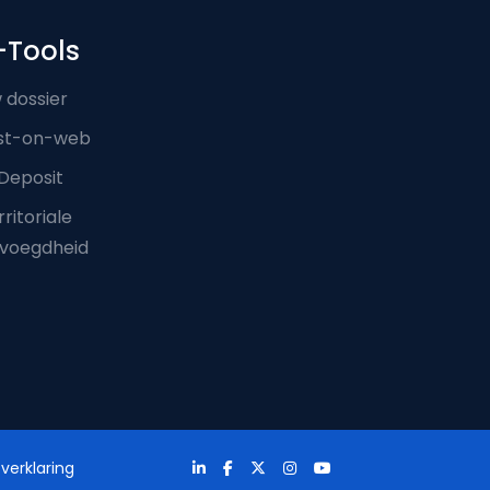
-Tools
 dossier
st-on-web
Deposit
ritoriale
voegdheid
verklaring