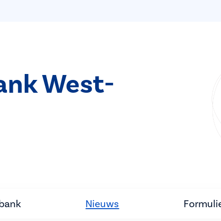
bank West-
tbank
Nieuws
Formuli