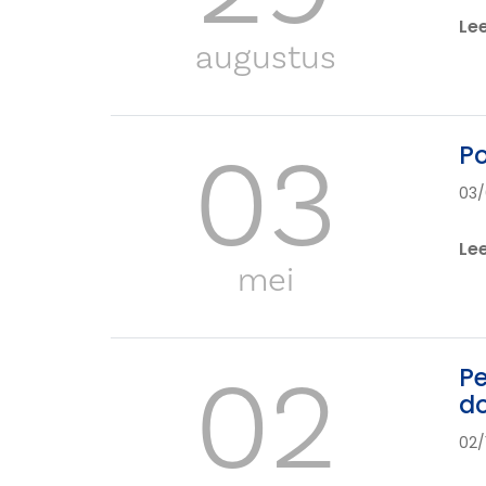
Le
augustus
03
Po
03/
Le
mei
02
Pe
d
02/