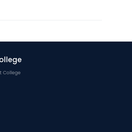
ollege
t College