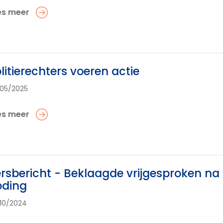
es meer
litierechters voeren actie
05/2025
es meer
rsbericht - Beklaagde vrijgesproken na 
oding
10/2024