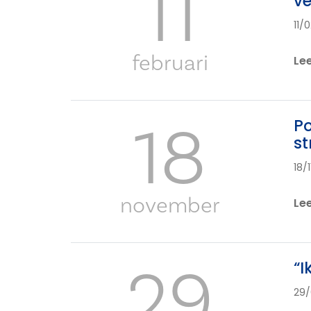
11
ve
11/
februari
Le
18
Po
st
18/
november
Le
29
“I
29/