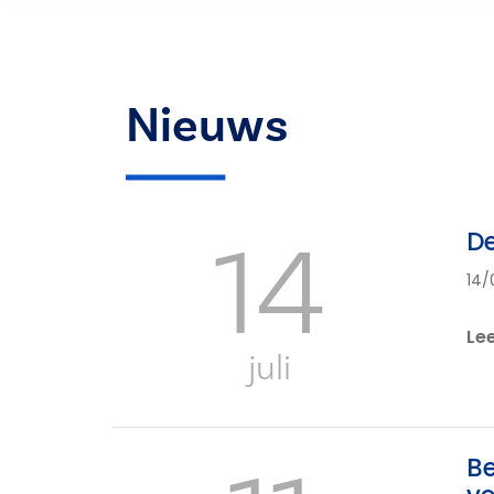
Nieuws
14
De
14/
Le
juli
Be