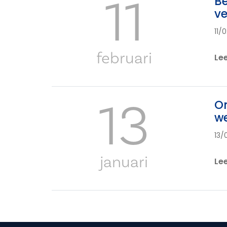
11
Be
ve
11/
februari
Le
13
On
we
13/
januari
Le