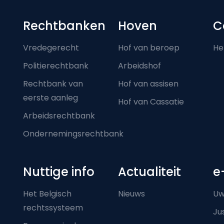
Footer-menu
Rechtbanken
Hoven
C
Vredegerecht
Hof van beroep
He
Politierechtbank
Arbeidshof
Rechtbank van
Hof van assisen
eerste aanleg
Hof van Cassatie
Arbeidsrechtbank
Ondernemingsrechtbank
Nuttige info
Actualiteit
e
Het Belgisch
Nieuws
Uw
rechtssysteem
Ju