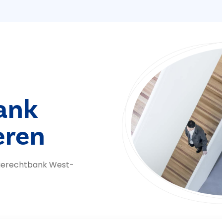
ank
eren
tierechtbank West-