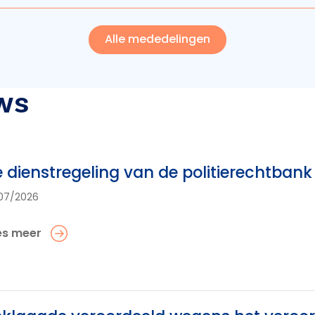
Alle mededelingen
ws
 dienstregeling van de politierechtba
07/2026
es meer