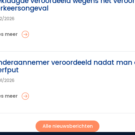
klaagde veroordeeld wegens het veroor
rkeersongeval
02/2026
es meer
deraannemer veroordeeld nadat man do
rfput
01/2026
es meer
Alle nieuwsberichten