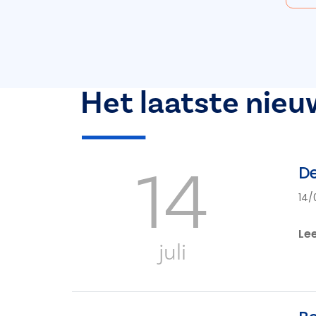
Het laatste nieu
14
De
14/
Le
juli