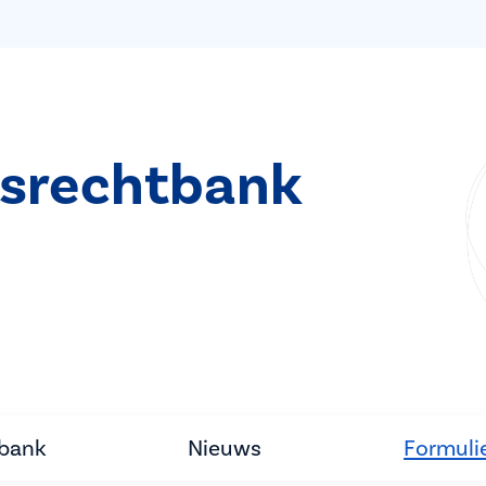
­rechtbank
tbank
Nieuws
Formuli