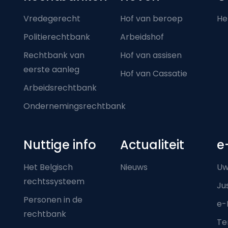
Footer-menu
Vredegerecht
Hof van beroep
He
Politierechtbank
Arbeidshof
Rechtbank van
Hof van assisen
eerste aanleg
Hof van Cassatie
Arbeidsrechtbank
Ondernemingsrechtbank
Nuttige info
Actualiteit
e
Het Belgisch
Nieuws
Uw
rechtssysteem
Ju
Personen in de
e-
rechtbank
Ter