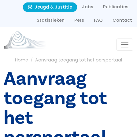
Second navigation
Overslaan en naar de inhoud gaan
Jobs
Publicaties
Jeugd & Justitie
Statistieken
Pers
FAQ
Contact
Kruimelpad
Home
Aanvraag toegang tot het persportaal
Aanvraag
toegang tot
het