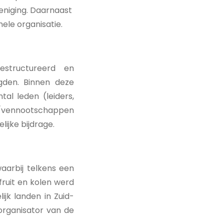
eniging. Daarnaast
ele organisatie.
estructureerd en
gden. Binnen deze
tal leden (leiders,
en/vennootschappen
lijke bijdrage.
aarbij telkens een
fruit en kolen werd
jk landen in Zuid-
rganisator van de