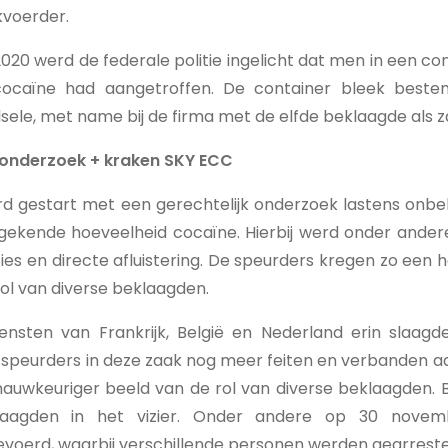
kvoerder.
0 werd de federale politie ingelicht dat men in een co
cocaïne had aangetroffen. De container bleek beste
sele, met name bij de firma met de elfde beklaagde als 
k onderzoek + kraken SKY ECC
erd gestart met een gerechtelijk onderzoek lastens on
gekende hoeveelheid cocaïne. Hierbij werd onder ande
ies en directe afluistering. De speurders kregen zo een 
 rol van diverse beklaagden.
iensten van Frankrijk, België en Nederland erin slaa
speurders in deze zaak nog meer feiten en verbanden aan
nauwkeuriger beeld van de rol van diverse beklaagden
aagden in het vizier. Onder andere op 30 nove
evoerd, waarbij verschillende personen werden gearrest