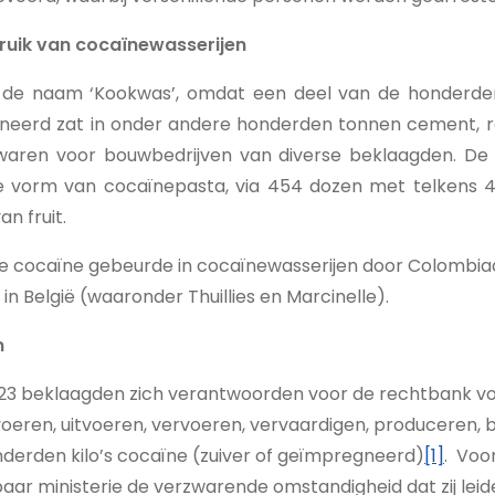
ruik van cocaïnewasserijen
 de naam ‘Kookwas’, omdat een deel van de honderden
eerd zat in onder andere honderden tonnen cement, r
 waren voor bouwbedrijven van diverse beklaagden. De
 vorm van cocaïnepasta, via 454 dozen met telkens 48 
an fruit.
e cocaïne gebeurde in cocaïnewasserijen door Colombiaa
 in België (waaronder Thuillies en Marcinelle).
n
 23 beklaagden zich verantwoorden voor de rechtbank vo
nvoeren, uitvoeren, vervoeren, vervaardigen, produceren, 
derden kilo’s cocaïne (zuiver of geïmpregneerd)
[1]
. Voo
aar ministerie de verzwarende omstandigheid dat zij lei