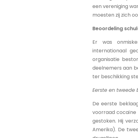
een vereniging war
moesten zij zich o
Beoordeling schu
Er was onmisken
internationaal g
organisatie beston
deelnemers aan be
ter beschikking ste
Eerste en tweede
De eerste beklaag
voorraad cocaïne t
gestoken. Hij ver
Amerika). De twe