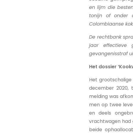
en lijm die best
tonijn of onder
Colombiaanse koks
De rechtbank sprak
jaar effectieve
gevangenisstraf ui
Het dossier ‘Kook
Het grootschalige
december 2020, t
melding was afkom
men op twee lever
en deels ongebru
vrachtwagen had ge
beide ophaalloca