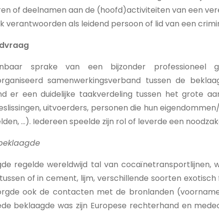
en of deelnamen aan de (hoofd)activiteiten van een ver
ok verantwoorden als leidend persoon of lid van een crimin
ldvraag
baar sprake van een bijzonder professioneel g
eorganiseerd samenwerkingsverband tussen de beklaa
d er een duidelijke taakverdeling tussen het grote aan
slissingen, uitvoerders, personen die hun eigendomm
lden, …). Iedereen speelde zijn rol of leverde een noodzake
 beklaagde
de regelde wereldwijd tal van cocaïnetransportlijnen, w
ussen of in cement, lijm, verschillende soorten exotisch 
zorgde ook de contacten met de bronlanden (voornameli
ede beklaagde was zijn Europese rechterhand en medeo