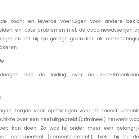
agde zocht en leverde voertuigen voor andere bekl
den, en loste problemen met de cocaïnewasserijen op.
lijm en liet hij zijn garage gebruiken als ontmoetings
ckeren.
de
laagde had de leiding over de Zuid-Amerikaan
.
e
agde zorgde voor oplossingen voor de meest uiteenl
chikte over een heel uitgebreid (crimineel) netwerk wa
ep kon doen. Zo was hij onder meer een belangrijk
et cocaïneafval (cementpigment), hielp hij bij d