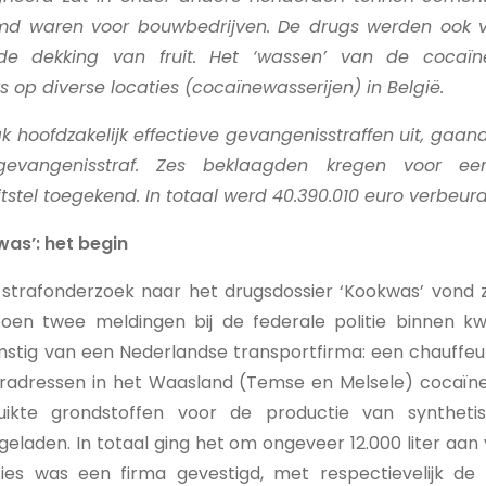
emd waren voor bouwbedrijven. De drugs werden ook ve
 de dekking van fruit. Het ‘wassen’ van de cocaï
 op diverse locaties (cocaïnewasserijen) in België.
 hoofdzakelijk effectieve gevangenisstraffen uit, gaand
 gevangenisstraf. Zes beklaagden kregen voor 
tstel toegekend. In totaal werd 40.390.010 euro verbeurd
was’: het begin
 strafonderzoek naar het drugsdossier ‘Kookwas’ vond z
oen twee meldingen bij de federale politie binnen k
stig van een Nederlandse transportfirma: een chauffe
adressen in het Waasland (Temse en Melsele) cocaïne
ikte grondstoffen voor de productie van synthetis
laden. In totaal ging het om ongeveer 12.000 liter aan 
ties was een firma gevestigd, met respectievelijk de