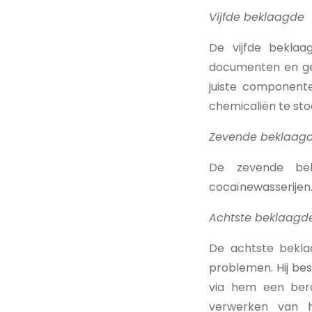
Vijfde beklaagde
De vijfde bekla
documenten en gel
juiste componenten
chemicaliën te sto
Zevende beklaag
De zevende bek
cocaïnewasserijen
Achtste beklaagd
De achtste bekla
problemen. Hij bes
via hem een bero
verwerken van h