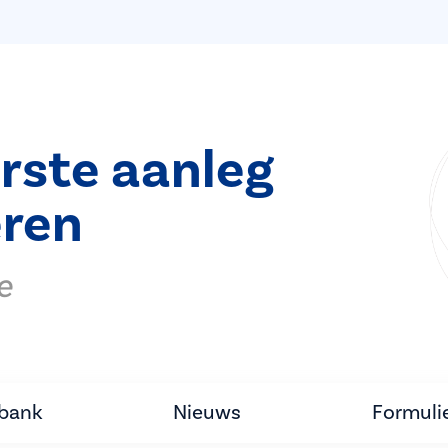
rste aanleg
ren
e
tbank
Nieuws
Formuli