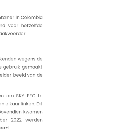
ntainer in Colombia
md voor hetzelfde
zaakvoerder.
bekenden wegens de
re gebruik gemaakt
helder beeld van de
gden om SKY EEC te
 elkaar linken. Dit
. Bovendien kwamen
mber 2022 werden
eerd.