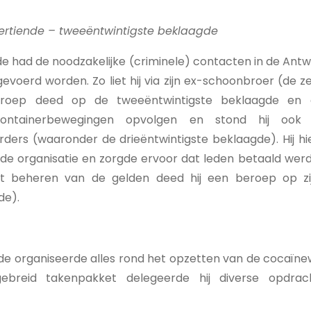
ertiende – tweeëntwintigste beklaagde
e had de noodzakelijke (criminele) contacten in de Ant
evoerd worden. Zo liet hij via zijn ex-schoonbroer (de 
roep deed op de tweeëntwintigste beklaagde en
containerbewegingen opvolgen en stond hij ook
rders (waaronder de drieëntwintigste beklaagde). Hij h
r de organisatie en zorgde ervoor dat leden betaald wer
et beheren van de gelden deed hij een beroep op zi
de).
de organiseerde alles rond het opzetten van de cocaïnew
tgebreid takenpakket delegeerde hij diverse opdra