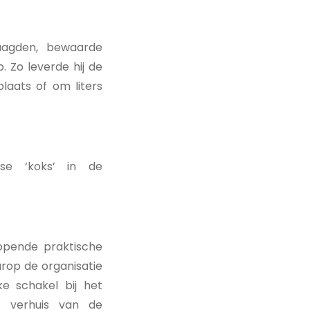
aagden, bewaarde
 Zo leverde hij de
plaats of om liters
se ‘koks’ in de
opende praktische
arop de organisatie
e schakel bij het
e verhuis van de