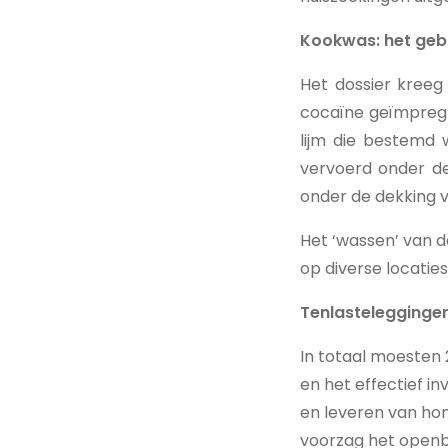
Kookwas: het geb
Het dossier kreeg
cocaïne geïmpregn
lijm die bestemd
vervoerd onder de
onder de dekking v
Het ‘wassen’ van d
op diverse locaties
Tenlastelegginge
In totaal moesten
en het effectief i
en leveren van hon
voorzag het openb