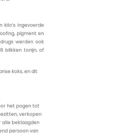
 kilo’s ingevoerde
oofing, pigment en
 drugs werden ook
blikken tonijn, of
nse koks, en dit
or het pogen tot
bezitten, verkopen
r alle beklaagden
dend persoon van