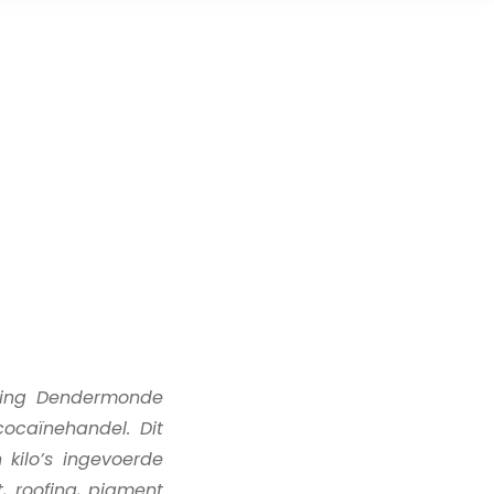
eling Dendermonde
ocaïnehandel. Dit
kilo’s ingevoerde
 roofing, pigment