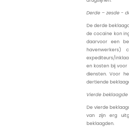
drugslijnen.
Derde – zesde - d
De derde beklaagd
de cocaïne kon ing
daarvoor een be
havenwerkers) 
expediteurs/inklaa
en kosten bij voo
diensten. Voor h
dertiende beklaag
Vierde beklaagde
De vierde beklaag
van zijn erg ui
beklaagden.