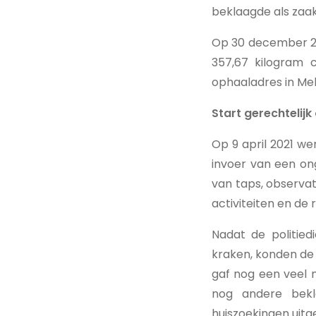
beklaagde als zaa
Op 30 december 202
357,67 kilogram 
ophaaladres in Mel
Start gerechtelij
Op 9 april 2021 w
invoer van een on
van taps, observat
activiteiten en de
Nadat de politied
kraken, konden de 
gaf nog een veel 
nog andere bekl
huiszoekingen uitg