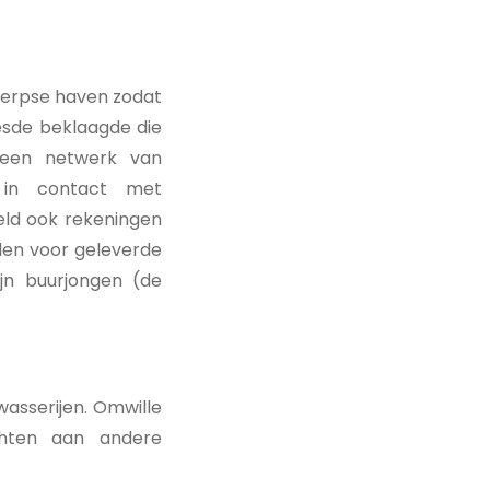
werpse haven zodat
zesde beklaagde die
 een netwerk van
 in contact met
ield ook rekeningen
den voor geleverde
jn buurjongen (de
asserijen. Omwille
chten aan andere