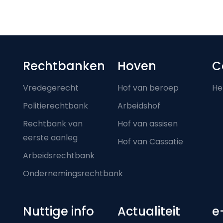
Footer-menu
Rechtbanken
Hoven
C
Vredegerecht
Hof van beroep
He
Politierechtbank
Arbeidshof
Rechtbank van
Hof van assisen
eerste aanleg
Hof van Cassatie
Arbeidsrechtbank
Ondernemingsrechtbank
Nuttige info
Actualiteit
e