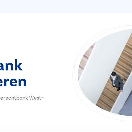
ank
eren
tierechtbank West-