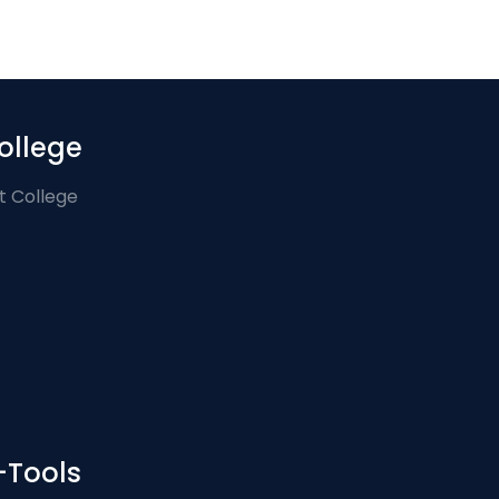
ollege
t College
-Tools