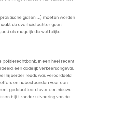
s, praktische gidsen, …) moeten worden
maakt de overheid echter geen
oed als mogelijk die wettelijke
e politierechtbank. In een heel recent
deeld, een dodelijk verkeersongeval.
el hij eerder reeds was veroordeeld
chtoffers en nabestaanden voor een
lement gedebatteerd over een nieuwe
issen blijft zonder uitvoering van de