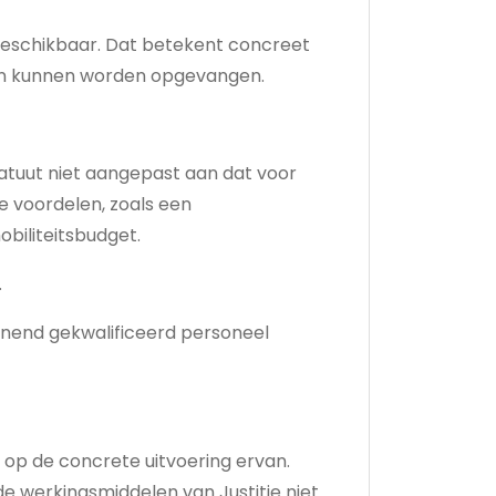
beschikbaar. Dat betekent concreet
ken kunnen worden opgevangen.
atuut niet aangepast aan dat voor
e voordelen, zoals een
biliteitsbudget.
.
eunend gekwalificeerd personeel
 op de concrete uitvoering ervan.
 werkingsmiddelen van Justitie niet