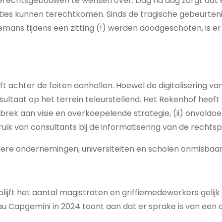
l gerechtsgebouwen te wensen over. Dag na dag zorgt dat
aties kunnen terechtkomen. Sinds de tragische gebeurtenis
lemans tijdens een zitting (!) werden doodgeschoten, is er
ijft achter de feiten aanhollen. Hoewel de digitalisering va
resultaat op het terrein teleurstellend. Het Rekenhof heeft
ebrek aan visie en overkoepelende strategie, (ii) onvold
ruik van consultants bij de informatisering van de rechtsp
e ondernemingen, universiteiten en scholen onmisbaar is,
 blijft het aantal magistraten en griffiemedewerkers gelijk
 Capgemini in 2024 toont aan dat er sprake is van een o