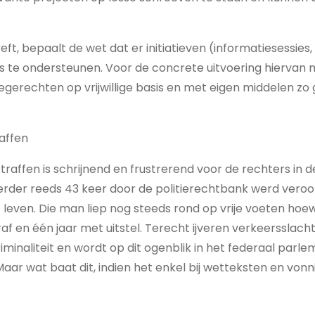
ft, bepaalt de wet dat er initiatieven (informatiesessie
 te ondersteunen. Voor de concrete uitvoering hiervan 
egerechten op vrijwillige basis en met eigen middelen zo g
affen
raffen is schrijnend en frustrerend voor de rechters in d
rder reeds 43 keer door de politierechtbank werd veroor
ven. Die man liep nog steeds rond op vrije voeten hoew
raf en één jaar met uitstel. Terecht ijveren verkeerssla
minaliteit en wordt op dit ogenblik in het federaal par
 Maar wat baat dit, indien het enkel bij wetteksten en vonn