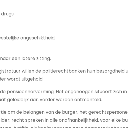
 drugs;
eestelijke ongeschiktheid;
aar een latere zitting.
istratuur willen de politierechtbanken hun bezorgdheid 
der wordt uitgehold.
ande pensioenhervorming. Het ongenoegen situeert zich i
at geleidelijk aan verder worden ontmanteld.
tie om de belangen van de burger, het gerechtspersonee
r: recht spreken in alle onafhankelijkheid, voor elke bur