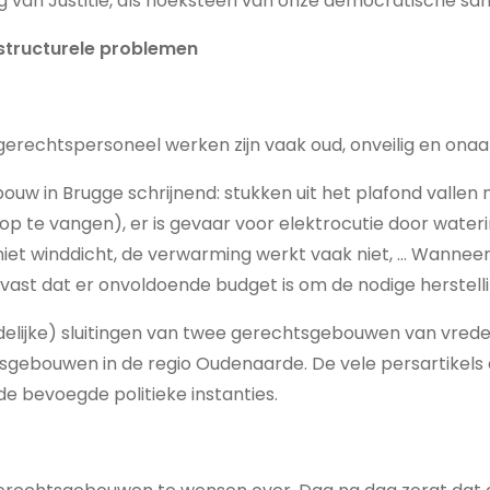
g van Justitie, als hoeksteen van onze democratische sa
 structurele problemen
rechtspersoneel werken zijn vaak oud, onveilig en ona
uw in Brugge schrijnend: stukken uit het plafond vallen n
te vangen), er is gevaar voor elektrocutie door waterins
n niet winddicht, de verwarming werkt vaak niet, … Wanne
vast dat er onvoldoende budget is om de nodige herstelli
tijdelijke) sluitingen van twee gerechtsgebouwen van vre
tsgebouwen in de regio Oudenaarde. De vele persartikel
e bevoegde politieke instanties.