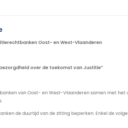
e
litierechtbanken Oost- en West-Vlaanderen
it bezorgdheid over de toekomst van Justitie”
htbanken van Oost- en West-Vlaanderen samen met het o
s.
tbanken de duurtijd van de zitting beperken. Enkel de volg