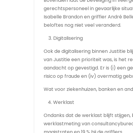
Bovendien laat de beveiliging in vee
gerechtspersoneel in gevaarlijke situ
Isabelle Brandon en griffier André Bel
beloftes nog niet veel veranderd.
Digitalisering
Ook de digitalisering binnen Justitie bl
van Justitie een prioriteit was, is het 
aandacht op gevestigd. Er is (i) een g
risico op fraude en (iv) overmatig geb
Wat voor ziekenhuizen, banken en ander
Werklast
Ondanks dat de werklast blijft stijgen,
werklastmeting van consultancybureau
magistraten en 19 % bij de griffiers.