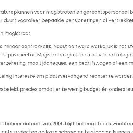
vacatureplannen voor magistraten en gerechtspersoneel 
ar duurt vooraleer bepaalde pensioneringen of vertrek
an magistraat
 minder aantrekkelijk. Naast de zware werkdruk is het st
 de privésector. Magistraten genieten niet van extralegal
verzekering, maaltijdcheques, een bedrijfswagen of een mo
 weinig interesse om plaatsvervangend rechter te worden
ijnsbeleid, precies omdat er te weinig budget én onderst
d beheer dateert van 2014, blijft het nog steeds wachten
ante projecten op losse schroeven te staan en kunnen de