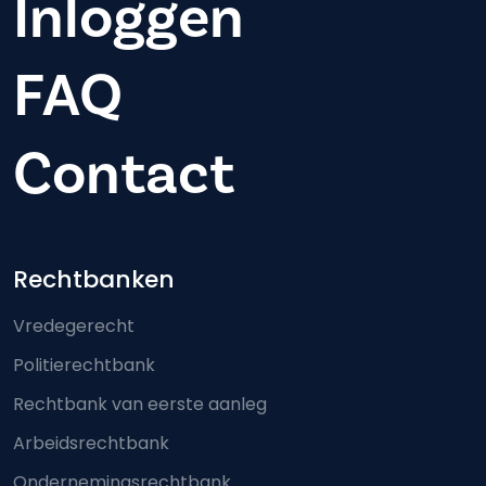
Inloggen
FAQ
Contact
Footer-menu
Rechtbanken
Vredegerecht
Politierechtbank
Rechtbank van eerste aanleg
Arbeidsrechtbank
Ondernemingsrechtbank