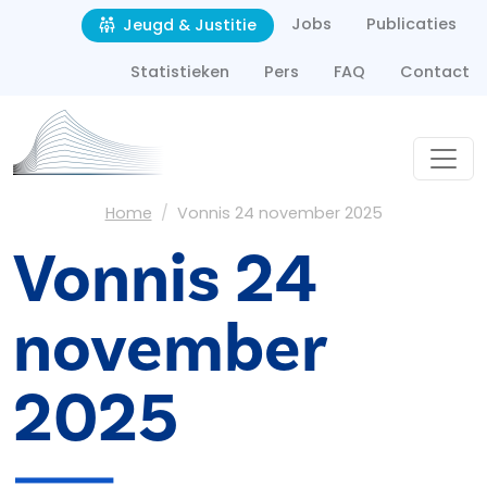
Second navigation
Overslaan en naar de inhoud gaan
Jobs
Publicaties
Jeugd & Justitie
Statistieken
Pers
FAQ
Contact
Kruimelpad
Home
Vonnis 24 november 2025
Vonnis 24
november
2025