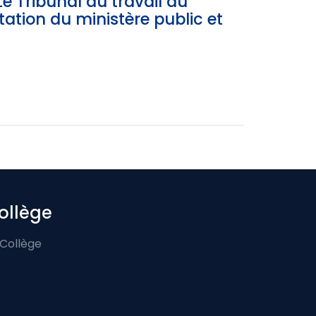
 Tribunal du travail du
ation du ministère public et
ollège
 Collège