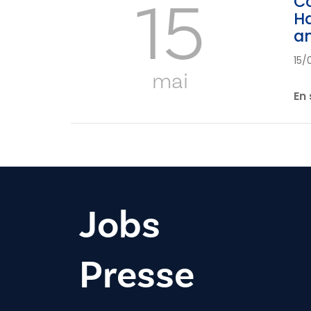
15
Co
Ha
an
15/
mai
En 
Jobs
Presse