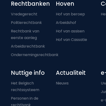
Footer-menu
Rechtbanken
Hoven
C
Vredegerecht
Hof van beroep
He
Politierechtbank
Arbeidshof
Rechtbank van
Hof van assisen
eerste aanleg
Hof van Cassatie
Arbeidsrechtbank
Ondernemingsrechtbank
Nuttige info
Actualiteit
e
Het Belgisch
Nieuws
Uw
rechtssysteem
Ju
Personen in de
e-
rechtbank