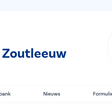
 Zoutleeuw
tbank
Nieuws
Formuli