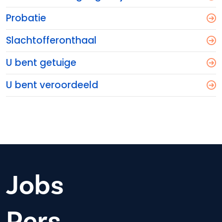
Probatie
Slachtofferonthaal
U bent getuige
U bent veroordeeld
Jobs
Pers