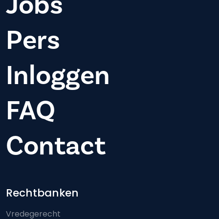
Jobs
Pers
Inloggen
FAQ
Contact
Footer-menu
Rechtbanken
Vredegerecht