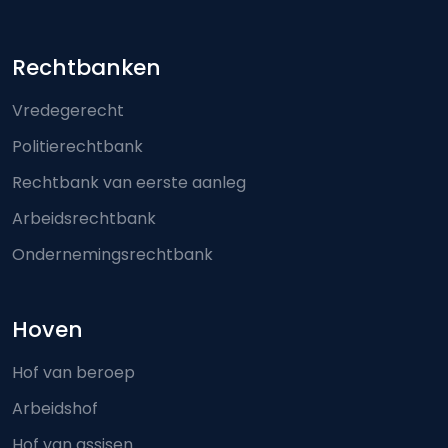
Footer-menu
Rechtbanken
Vredegerecht
Politierechtbank
Rechtbank van eerste aanleg
Arbeidsrechtbank
Ondernemingsrechtbank
Hoven
Hof van beroep
Arbeidshof
Hof van assisen