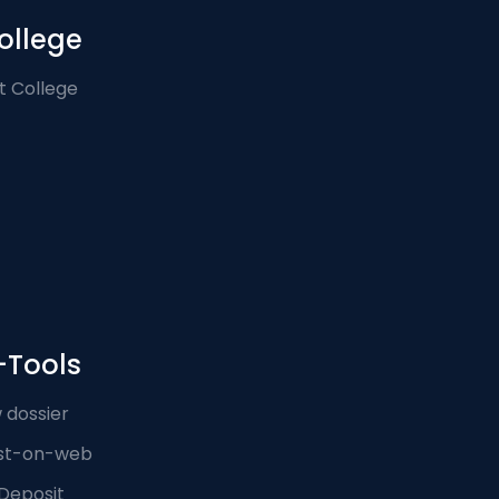
ollege
t College
-Tools
 dossier
st-on-web
Deposit