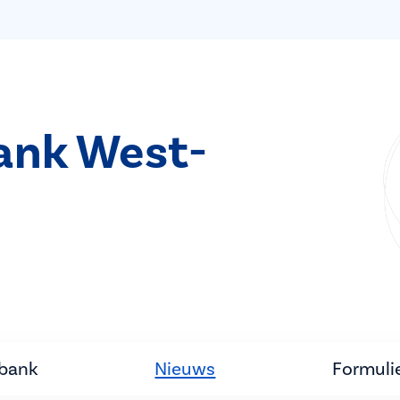
bank West-
tbank
Nieuws
Formuli