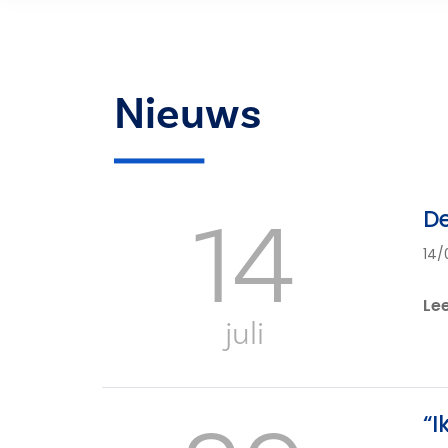
Nieuws
14
De
14/
Le
juli
“I