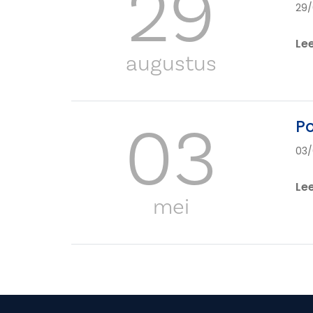
29
29/
Le
augustus
03
Po
03/
Le
mei