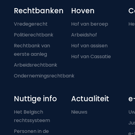
Footer-menu
Rechtbanken
Hoven
C
Vredegerecht
Hof van beroep
He
Politierechtbank
Arbeidshof
Rechtbank van
Hof van assisen
eerste aanleg
Hof van Cassatie
Arbeidsrechtbank
Ondernemingsrechtbank
Nuttige info
Actualiteit
e
Het Belgisch
Nieuws
Uw
rechtssysteem
Ju
Personen in de
e-