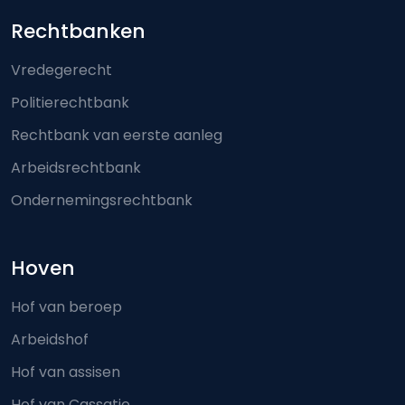
Footer-menu
Rechtbanken
Vredegerecht
Politierechtbank
Rechtbank van eerste aanleg
Arbeidsrechtbank
Ondernemingsrechtbank
Hoven
Hof van beroep
Arbeidshof
Hof van assisen
Hof van Cassatie