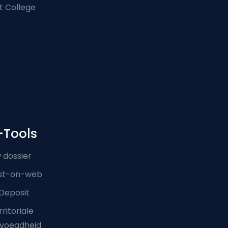
t College
-Tools
 dossier
st-on-web
Deposit
ritoriale
voegdheid