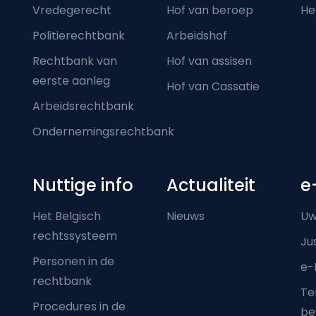
Vredegerecht
Hof van beroep
He
Politierechtbank
Arbeidshof
Rechtbank van
Hof van assisen
eerste aanleg
Hof van Cassatie
Arbeidsrechtbank
Ondernemingsrechtbank
Nuttige info
Actualiteit
e
Het Belgisch
Nieuws
Uw
rechtssysteem
Ju
Personen in de
e-
rechtbank
Ter
Procedures in de
be