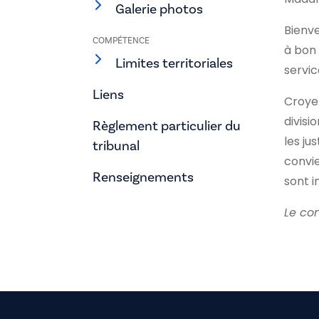
Galerie photos
Bienve
COMPÉTENCE
à bon 
Limites territoriales
servic
Liens
Croyez
divis
Règlement particulier du
les ju
tribunal
convie
Renseignements
sont i
Le co