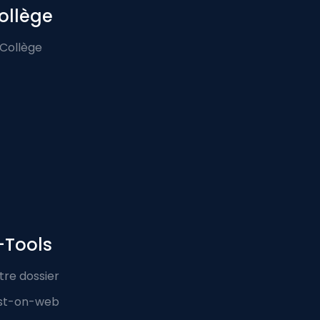
ollège
 Collège
-Tools
tre dossier
st-on-web