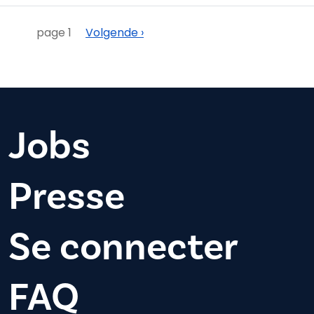
Pagination
Suivant
page 1
Volgende ›
Jobs
Presse
Se connecter
FAQ