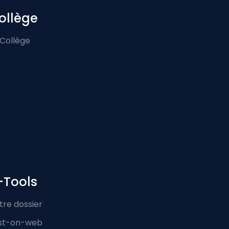
ollège
 Collège
-Tools
tre dossier
st-on-web