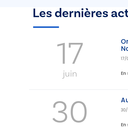
Les dernières ac
17
Or
N
17/
juin
En 
30
Au
30/
En 