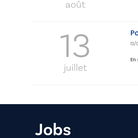
août
13
Po
13/
En 
juillet
Jobs