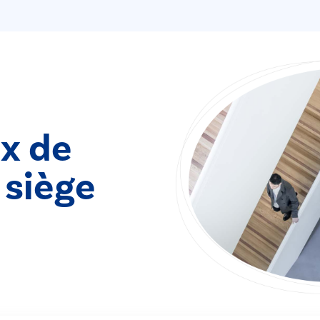
ix de
- siège