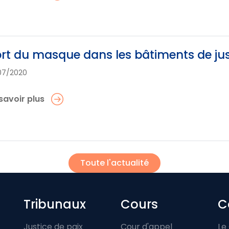
rt du masque dans les bâtiments de jus
07/2020
savoir plus
Toute l'actualité
Footer-menu
Tribunaux
Cours
C
Justice de paix
Cour d'appel
Le