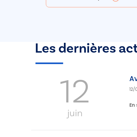
Les dernières ac
12
Av
12/
En 
juin