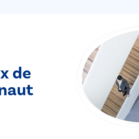
ix de
naut