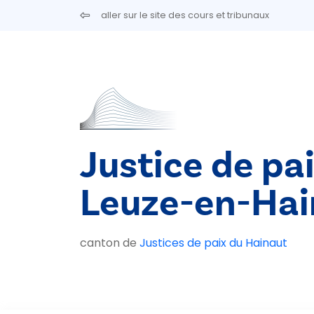
Aller au contenu principal
aller sur le site des cours et tribunaux
Justice de pa
Leuze-en-Hai
canton de
Justices de paix du Hainaut