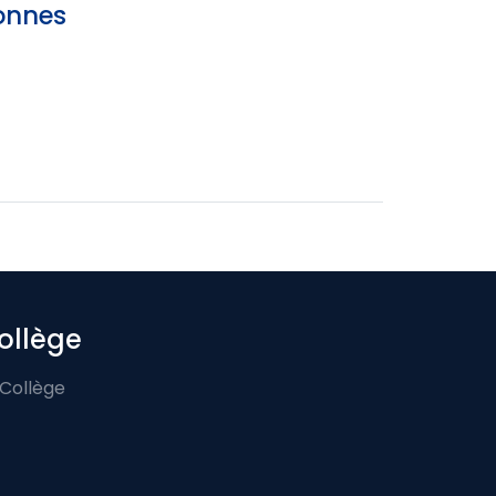
sonnes
ollège
 Collège