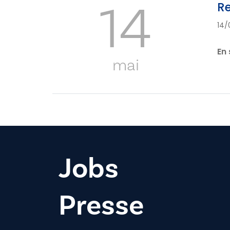
14
Re
14/
En 
mai
Jobs
Presse