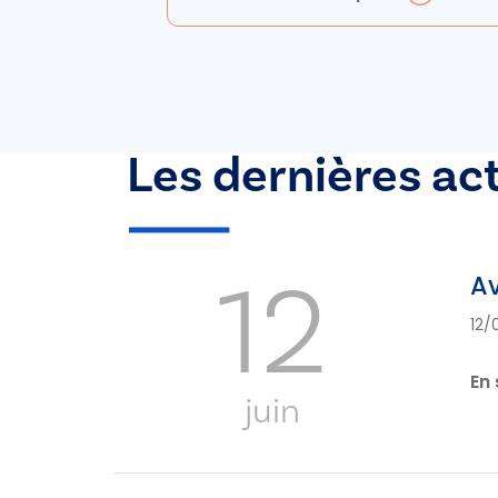
Les dernières ac
12
Av
12/
En 
juin