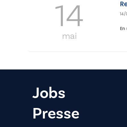
14
Re
14/
En 
mai
Jobs
Presse