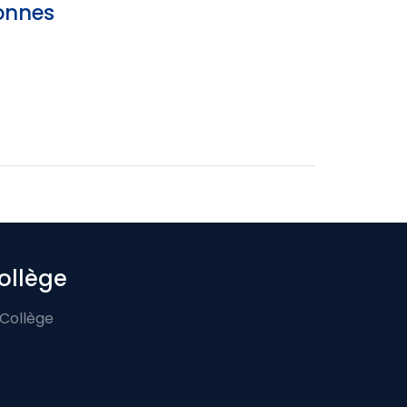
sonnes
ollège
 Collège