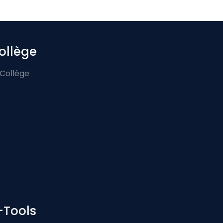
ollège
 Collège
-Tools