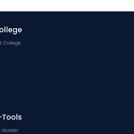
ollege
t College
-Tools
 dossier