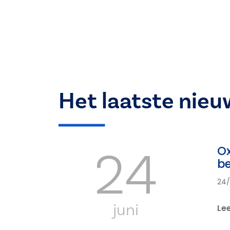
Het laatste nieu
24
Ox
b
24
juni
Le