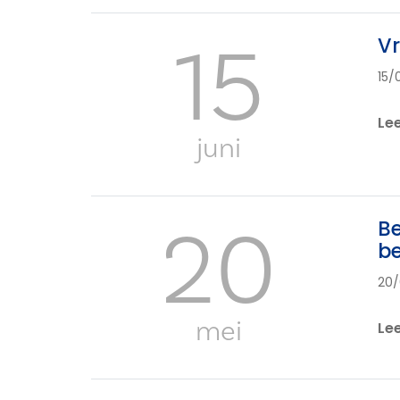
15
Vr
15/
Le
juni
20
Be
be
20/
mei
Le