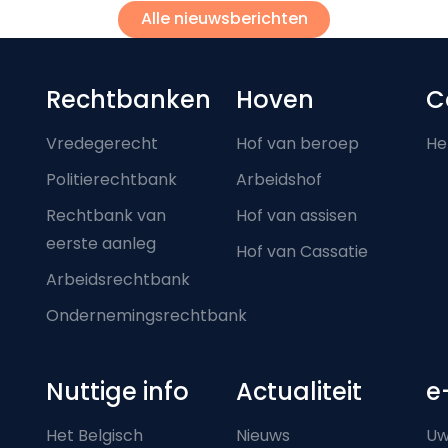
Alle nieuwsberichten
Footer-menu
Rechtbanken
Hoven
C
Vredegerecht
Hof van beroep
He
Politierechtbank
Arbeidshof
Rechtbank van
Hof van assisen
eerste aanleg
Hof van Cassatie
Arbeidsrechtbank
Ondernemingsrechtbank
Nuttige info
Actualiteit
e
Het Belgisch
Nieuws
Uw