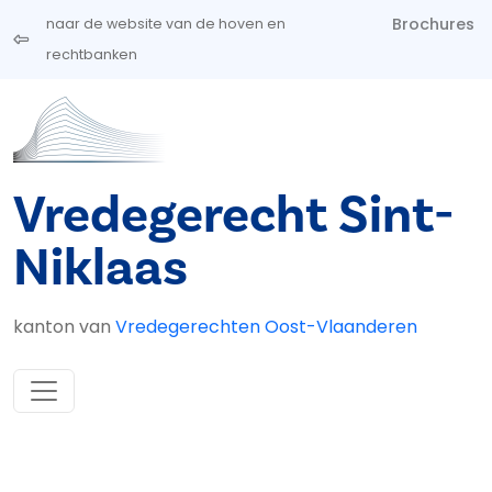
Overslaan en naar de inhoud gaan
Brochures
naar de website van de hoven en
rechtbanken
Vredegerecht Sint-
Niklaas
kanton van
Vredegerechten Oost-Vlaanderen