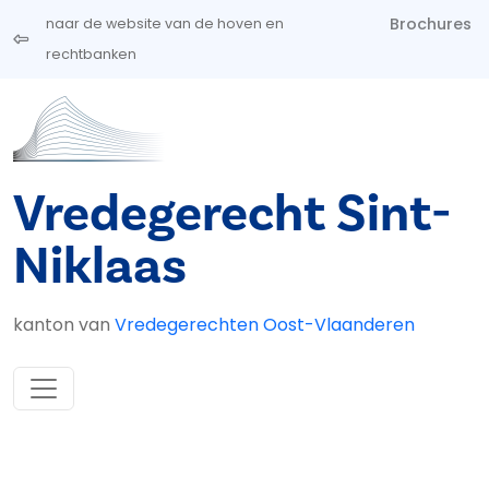
Overslaan en naar de inhoud gaan
Brochures
naar de website van de hoven en
rechtbanken
Vredegerecht Sint-
Niklaas
kanton van
Vredegerechten Oost-Vlaanderen