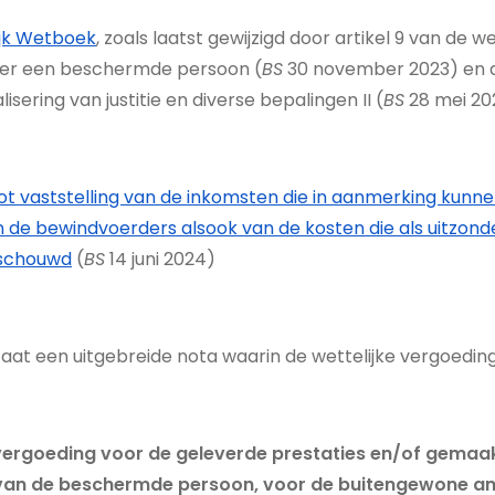
ijk Wetboek
, zoals laatst gewijzigd door artikel 9 van d
ver een beschermde persoon (
BS
30 november 2023) en ar
sering van justitie en diverse bepalingen II (
BS
28 mei 20
4 tot vaststelling van de inkomsten die in aanmerking ku
de bewindvoerders alsook van de kosten die als uitzonder
eschouwd
(
BS
14 juni 2024)
t een uitgebreide nota waarin de wettelijke vergoedings
rgoeding voor de geleverde prestaties en/of gemaakt
 van de beschermde persoon, voor de buitengewone am