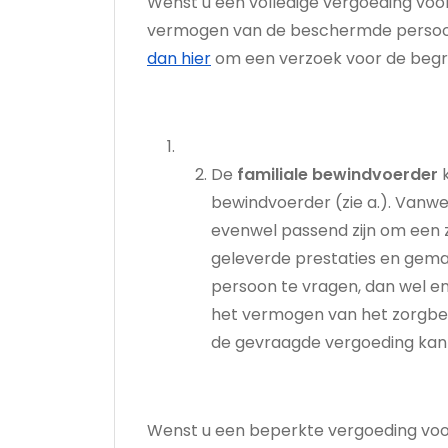
Wenst u een volledige vergoeding voor
vermogen van de beschermde persoon,
dan hier
om een verzoek voor de begr
De
familiale bewindvoerder
k
bewindvoerder (zie a.). Vanw
evenwel passend zijn om een 
geleverde prestaties en gema
persoon te vragen, dan wel e
het vermogen van het zorgbeh
de gevraagde vergoeding kan m
Wenst u een beperkte vergoeding voor