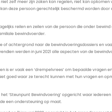
iet zelf meer zijn zaken kan regelen, niet kan opkomen v
n, kan deze persoon gerechtelijk beschermd worden door 
 dagelijks reilen en zeilen van de persoon die onder bewind 
amiliale bewindvoerder.
rtise of achtergrond naar de bewindvoeringsdossiers en v
endien werden in juni 2021 alle aspecten van de bewindvo
ten is er vaak een ‘drempelvrees’ om bepaalde vragen 
niet goed waar ze terecht kunnen met hun vragen en o
et ‘Steunpunt Bewindvoering’ opgericht waar iedereen
ede een ondersteuning op maat.