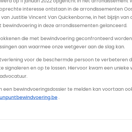
werd op 11 januari 2022 opgericht in het arrondissement
n oprechte interesse ontstaan in de arrondissementen O
 van Justitie Vincent Van Quickenborne, in het bijzijn van
nt bewindvoering in deze arrondissementen gelanceerd.
rokkenen die met bewindvoering geconfronteerd worden, 
ossingen aan waarmee onze wetgever aan de slag kan.
stverlening voor de beschermde persoon te verbeteren d
 te signaleren en op te lossen. Hiervoor kwam een unieke 
e advocatuur.
n een bewindvoeringsdossier te melden kan voortaan ook
unpuntbewindvoering.be
.