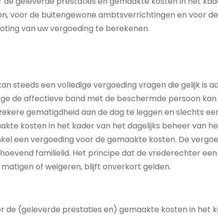
 de geleverde prestaties en gemaakte kosten in het kade
 voor de buitengewone ambtsverrichtingen en voor de 
oting van uw vergoeding te berekenen.
an steeds een volledige vergoeding vragen die gelijk is a
ege de affectieve band met de beschermde persoon kan h
zekere gematigdheid aan de dag te leggen en slechts ee
akte kosten in het kader van het dagelijks beheer van
nkel een vergoeding voor de gemaakte kosten. De vergoed
oevend familielid. Het principe dat de vrederechter ee
atigen of weigeren, blijft onverkort gelden.
 de (geleverde prestaties en) gemaakte kosten in het ka